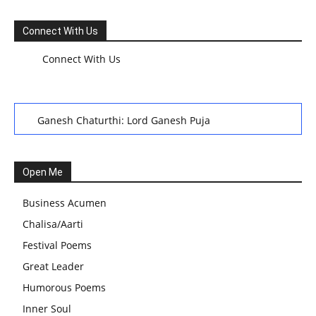
Connect With Us
Connect With Us
Ganesh Chaturthi: Lord Ganesh Puja
हरियाली तीज, कजरी तीज, और हरतालिका तीज,Haritalika teej,Teej
Festival: A Celebration of Tradition and Womanhood
Open Me
स्वामी अवधेशानंद जी गिरि के जीवन सूत्र:किन चीजों के कारण लोग अशांत
Business Acumen
और असंतुलित रहते हैं?
Chalisa/Aarti
आज का जीवन मंत्र:महिलाएं पुरुषों से श्रेष्ठ होती हैं, हमेशा उनका सम्मान
Festival Poems
करना चाहिए और उन्हें पूजनीय दृष्टि से देखना चाहिए
Great Leader
वट सावित्री पूजा विधि और कथा:इस व्रत में सौलह श्रृंगार से सजती हैं
Humorous Poems
महिलाएं, करती हैं देवी सावित्री और बरगद की पूजा
Inner Soul
CBSE 12वीं परीक्षा रद्द होने का असर:बच्चों को अब फोकस कॉम्पिटिटिव