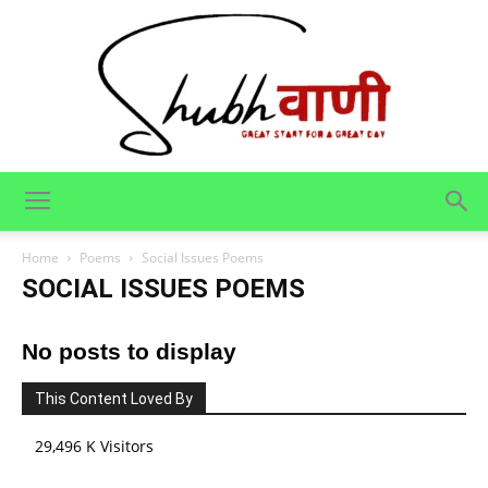
Shubhvani
Home
Poems
Social Issues Poems
SOCIAL ISSUES POEMS
No posts to display
This Content Loved By
29,496 K Visitors