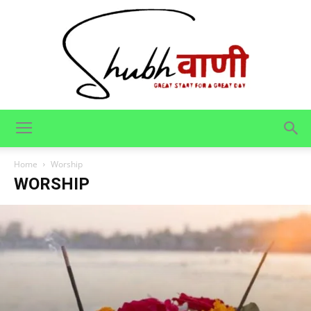
Shubhvani
Home
Worship
WORSHIP