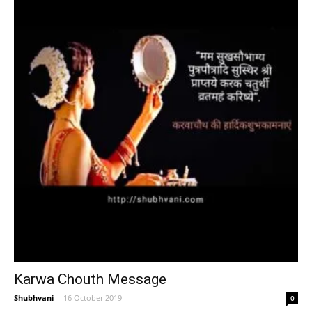
Karwa Chouth Message
Shubhvani
-
16 October 2019
0