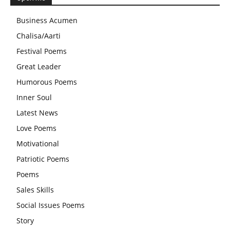
स्वामी अवधेशानंद जी गिरि के जीवन सूत्र:किन चीजों के कारण लोग अशांत
Business Acumen
और असंतुलित रहते हैं?
Chalisa/Aarti
आज का जीवन मंत्र:महिलाएं पुरुषों से श्रेष्ठ होती हैं, हमेशा उनका सम्मान
Festival Poems
करना चाहिए और उन्हें पूजनीय दृष्टि से देखना चाहिए
Great Leader
वट सावित्री पूजा विधि और कथा:इस व्रत में सौलह श्रृंगार से सजती हैं
Humorous Poems
महिलाएं, करती हैं देवी सावित्री और बरगद की पूजा
Inner Soul
CBSE 12वीं परीक्षा रद्द होने का असर:बच्चों को अब फोकस कॉम्पिटिटिव
Latest News
एग्जाम पर करना चाहिए, तनाव लेने की जरूरत नहीं
Love Poems
Motivational
Patriotic Poems
Poems
Sales Skills
Social Issues Poems
Story