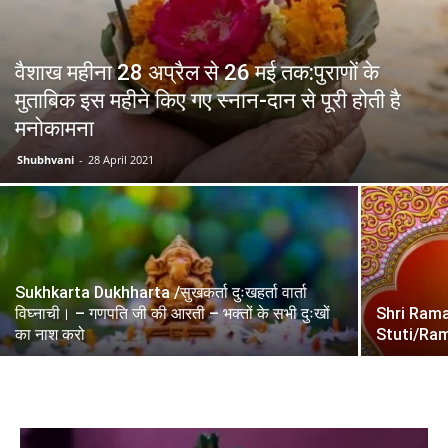
वैशाख महीना 28 अप्रैल से 26 मई तक:पुराणों के
मुताबिक इस महीने किए गए स्नान-दान से पूरी होती है
मनोकामना
Shubhvani
-
28 April 2021
Sukhkarta Dukhharta /सुखकर्ता दुःखहर्ता वार्ता
विघ्नाची। – गणपति जी की आरती – भक्तों के सभी दुःखों
Shri Ram
का नाश करो
Stuti/Ra