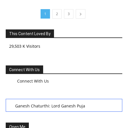
1
2
3
This Content Loved By
29,503 K Visitors
Connect With Us
Connect With Us
Ganesh Chaturthi: Lord Ganesh Puja
हरियाली तीज, कजरी तीज, और हरतालिका तीज,Haritalika teej,Teej
Festival: A Celebration of Tradition and Womanhood
Open Me