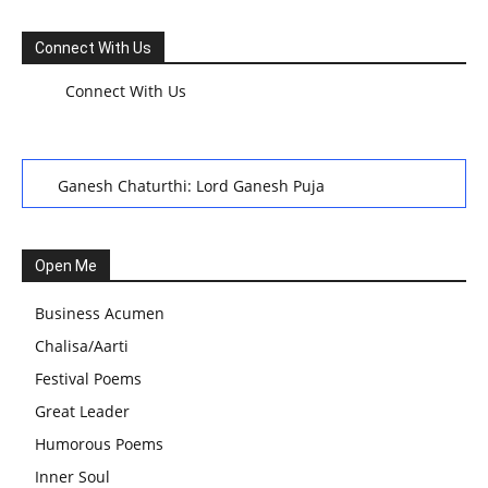
Connect With Us
Connect With Us
Ganesh Chaturthi: Lord Ganesh Puja
हरियाली तीज, कजरी तीज, और हरतालिका तीज,Haritalika teej,Teej
Festival: A Celebration of Tradition and Womanhood
Open Me
स्वामी अवधेशानंद जी गिरि के जीवन सूत्र:किन चीजों के कारण लोग अशांत
Business Acumen
और असंतुलित रहते हैं?
Chalisa/Aarti
आज का जीवन मंत्र:महिलाएं पुरुषों से श्रेष्ठ होती हैं, हमेशा उनका सम्मान
Festival Poems
करना चाहिए और उन्हें पूजनीय दृष्टि से देखना चाहिए
Great Leader
वट सावित्री पूजा विधि और कथा:इस व्रत में सौलह श्रृंगार से सजती हैं
Humorous Poems
महिलाएं, करती हैं देवी सावित्री और बरगद की पूजा
Inner Soul
CBSE 12वीं परीक्षा रद्द होने का असर:बच्चों को अब फोकस कॉम्पिटिटिव