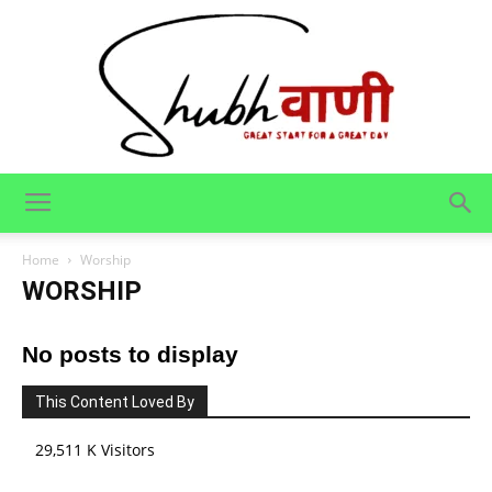
Shubhvani
Home
Worship
WORSHIP
No posts to display
This Content Loved By
29,511 K Visitors