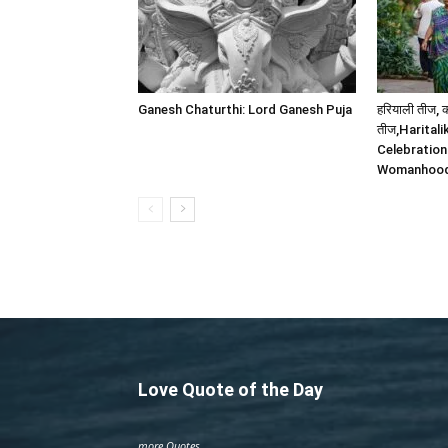
Ganesh Chaturthi: Lord Ganesh Puja
हरियाली तीज,
तीज,Haritali
Celebration
Womanhoo
Love Quote of the Day
more Quotes