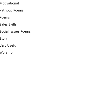
Motivational
चाहिए और उन्हें पूजनीय दृष्टि से देखना
Patriotic Poems
चाहिए
Poems
वट सावित्री पूजा विधि और कथा:इस
Sales Skills
व्रत में सौलह श्रृंगार से सजती हैं
Social Issues Poems
महिलाएं, करती हैं देवी सावित्री और
Story
बरगद की पूजा
Very Useful
CBSE 12वीं परीक्षा रद्द होने का
Worship
असर:बच्चों को अब फोकस कॉम्पिटिटिव
एग्जाम पर करना चाहिए, तनाव लेने की
जरूरत नहीं