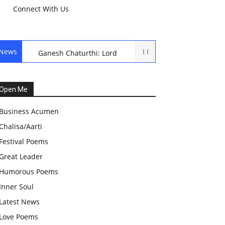
Connect With Us
News
Ganesh Chaturthi: Lord
Ganesh Puja
हरियाली तीज, कजरी तीज, और
Open Me
हरतालिका तीज,Haritalika
Business Acumen
teej,Teej Festival: A
Chalisa/Aarti
Celebration of Tradition and
Festival Poems
Womanhood
Great Leader
स्वामी अवधेशानंद जी गिरि के जीवन
Humorous Poems
सूत्र:किन चीजों के कारण लोग अशांत
Inner Soul
और असंतुलित रहते हैं?
Latest News
आज का जीवन मंत्र:महिलाएं पुरुषों से
Love Poems
श्रेष्ठ होती हैं, हमेशा उनका सम्मान करना