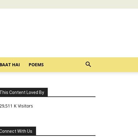
BAAT HAI
POEMS
This Content Loved By
29,511 K Visitors
Connect With Us