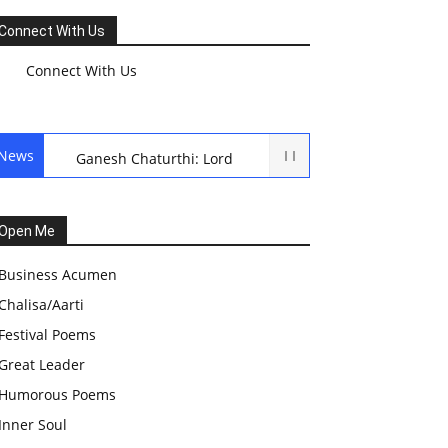
Connect With Us
Connect With Us
News
Ganesh Chaturthi: Lord
Ganesh Puja
हरियाली तीज, कजरी तीज, और
Open Me
हरतालिका तीज,Haritalika
Business Acumen
teej,Teej Festival: A
Chalisa/Aarti
Celebration of Tradition and
Festival Poems
Womanhood
Great Leader
स्वामी अवधेशानंद जी गिरि के जीवन
Humorous Poems
सूत्र:किन चीजों के कारण लोग अशांत
Inner Soul
और असंतुलित रहते हैं?