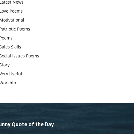
Latest News
आज का जीवन मंत्र:महिलाएं पुरुषों से
Love Poems
श्रेष्ठ होती हैं, हमेशा उनका सम्मान करना
Motivational
चाहिए और उन्हें पूजनीय दृष्टि से देखना
Patriotic Poems
चाहिए
Poems
वट सावित्री पूजा विधि और कथा:इस
Sales Skills
व्रत में सौलह श्रृंगार से सजती हैं
Social Issues Poems
महिलाएं, करती हैं देवी सावित्री और
Story
बरगद की पूजा
Very Useful
CBSE 12वीं परीक्षा रद्द होने का
Worship
असर:बच्चों को अब फोकस कॉम्पिटिटिव
एग्जाम पर करना चाहिए, तनाव लेने की
जरूरत नहीं
unny Quote of the Day