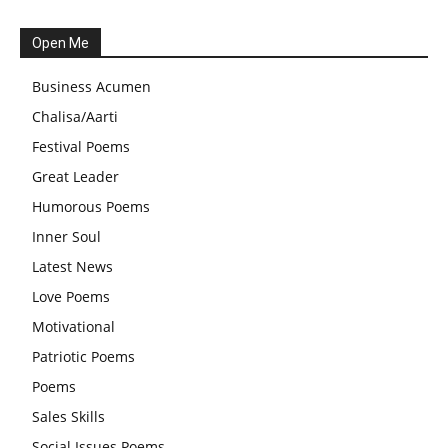
Festival: A Celebration of Tradition and Womanhood
Open Me
स्वामी अवधेशानंद जी गिरि के जीवन सूत्र:किन चीजों के कारण लोग अशांत
Business Acumen
और असंतुलित रहते हैं?
Chalisa/Aarti
आज का जीवन मंत्र:महिलाएं पुरुषों से श्रेष्ठ होती हैं, हमेशा उनका सम्मान
Festival Poems
करना चाहिए और उन्हें पूजनीय दृष्टि से देखना चाहिए
Great Leader
वट सावित्री पूजा विधि और कथा:इस व्रत में सौलह श्रृंगार से सजती हैं
Humorous Poems
महिलाएं, करती हैं देवी सावित्री और बरगद की पूजा
Inner Soul
CBSE 12वीं परीक्षा रद्द होने का असर:बच्चों को अब फोकस कॉम्पिटिटिव
Latest News
एग्जाम पर करना चाहिए, तनाव लेने की जरूरत नहीं
Love Poems
Motivational
Patriotic Poems
Poems
Sales Skills
Social Issues Poems