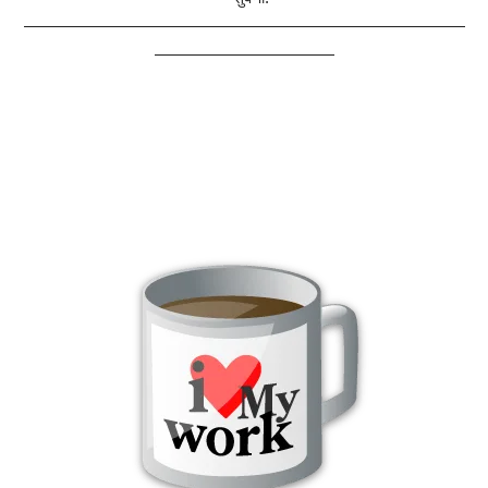
———————————————————————————
———————————
Hindi poem on love, Hindi poem for love in love
,
Love
poem in hindi,
Hindi poem on love, Hindi poem for love
,
in
love, about love poem
,
love poems
,
for love
,
Hindi poem for
love
,
Hindi poem for love in short,Hindi poem on love
,