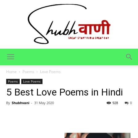
Shubhvani
Home
Poems
Love Poems
Poems
Love Poems
5 Best Love Poems in Hindi
By
Shubhvani
-
31 May 2020
928
0