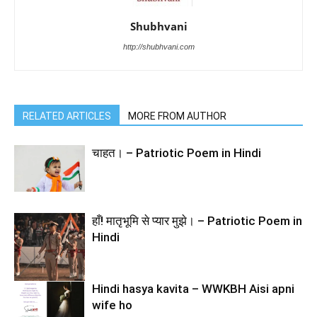
Shubhvani
http://shubhvani.com
RELATED ARTICLES
MORE FROM AUTHOR
चाहत। – Patriotic Poem in Hindi
हाँ! मातृभूमि से प्यार मुझे। – Patriotic Poem in
Hindi
Hindi hasya kavita – WWKBH Aisi apni
wife ho