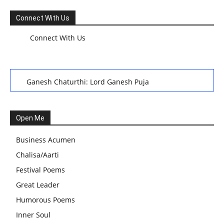
Connect With Us
Connect With Us
Ganesh Chaturthi: Lord Ganesh Puja
हरियाली तीज, कजरी तीज, और हरतालिका तीज,Haritalika teej,Teej
Festival: A Celebration of Tradition and Womanhood
Open Me
स्वामी अवधेशानंद जी गिरि के जीवन सूत्र:किन चीजों के कारण लोग अशांत
Business Acumen
और असंतुलित रहते हैं?
Chalisa/Aarti
आज का जीवन मंत्र:महिलाएं पुरुषों से श्रेष्ठ होती हैं, हमेशा उनका सम्मान
Festival Poems
करना चाहिए और उन्हें पूजनीय दृष्टि से देखना चाहिए
Great Leader
वट सावित्री पूजा विधि और कथा:इस व्रत में सौलह श्रृंगार से सजती हैं
Humorous Poems
महिलाएं, करती हैं देवी सावित्री और बरगद की पूजा
Inner Soul
CBSE 12वीं परीक्षा रद्द होने का असर:बच्चों को अब फोकस कॉम्पिटिटिव