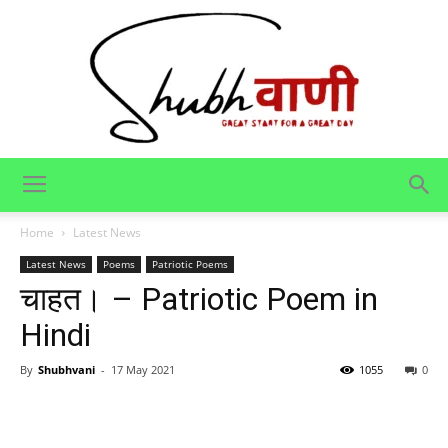
Shubhvani
Home
Latest News
Latest News
Poems
Patriotic Poems
चाहत। – Patriotic Poem in
Hindi
By
Shubhvani
-
17 May 2021
1055
0