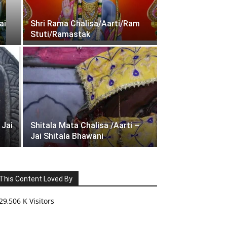
ai
Shri Rama Chalisa/Aarti/Ram
Stuti/Ramastak
 Jai
Shitala Mata Chalisa /Aarti –
Jai Shitala Bhawani
This Content Loved By
29,506 K Visitors