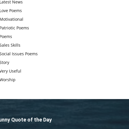
Latest News
आज का जीवन मंत्र:महिलाएं पुरुषों से
Love Poems
श्रेष्ठ होती हैं, हमेशा उनका सम्मान करना
Motivational
चाहिए और उन्हें पूजनीय दृष्टि से देखना
Patriotic Poems
चाहिए
Poems
वट सावित्री पूजा विधि और कथा:इस
Sales Skills
व्रत में सौलह श्रृंगार से सजती हैं
Social Issues Poems
महिलाएं, करती हैं देवी सावित्री और
Story
बरगद की पूजा
Very Useful
CBSE 12वीं परीक्षा रद्द होने का
Worship
असर:बच्चों को अब फोकस कॉम्पिटिटिव
एग्जाम पर करना चाहिए, तनाव लेने की
जरूरत नहीं
unny Quote of the Day