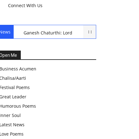
Connect With Us
News
Ganesh Chaturthi: Lord
Ganesh Puja
हरियाली तीज, कजरी तीज, और
Open Me
हरतालिका तीज,Haritalika
Business Acumen
teej,Teej Festival: A
Chalisa/Aarti
Celebration of Tradition and
Festival Poems
Womanhood
Great Leader
स्वामी अवधेशानंद जी गिरि के जीवन
Humorous Poems
सूत्र:किन चीजों के कारण लोग अशांत
Inner Soul
और असंतुलित रहते हैं?
Latest News
आज का जीवन मंत्र:महिलाएं पुरुषों से
Love Poems
श्रेष्ठ होती हैं, हमेशा उनका सम्मान करना