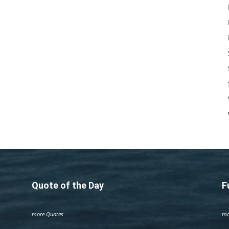
Quote of the Day
F
more Quotes
mo