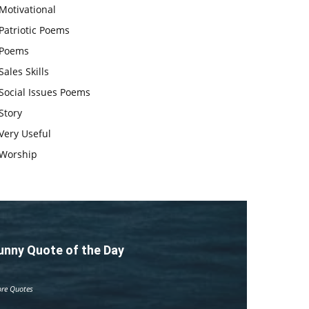
Motivational
चाहिए और उन्हें पूजनीय दृष्टि से देखना
Patriotic Poems
चाहिए
Poems
वट सावित्री पूजा विधि और कथा:इस
Sales Skills
व्रत में सौलह श्रृंगार से सजती हैं
Social Issues Poems
महिलाएं, करती हैं देवी सावित्री और
Story
बरगद की पूजा
Very Useful
CBSE 12वीं परीक्षा रद्द होने का
Worship
असर:बच्चों को अब फोकस कॉम्पिटिटिव
एग्जाम पर करना चाहिए, तनाव लेने की
जरूरत नहीं
unny Quote of the Day
re Quotes