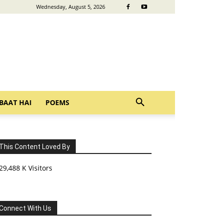
Wednesday, August 5, 2026
BAAT HAI
POEMS
This Content Loved By
29,488 K Visitors
Connect With Us