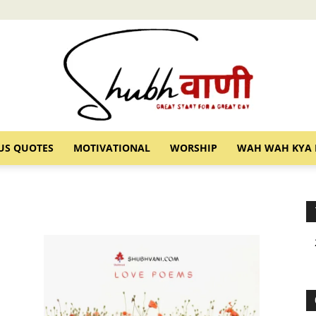
US QUOTES
MOTIVATIONAL
WORSHIP
WAH WAH KYA 
Shubhvani