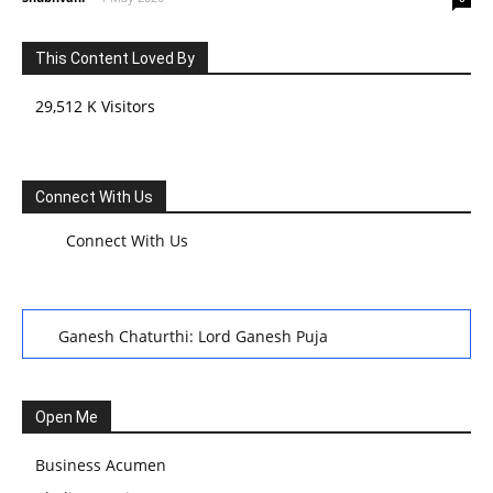
This Content Loved By
29,512 K Visitors
Connect With Us
Connect With Us
Ganesh Chaturthi: Lord Ganesh Puja
हरियाली तीज, कजरी तीज, और हरतालिका तीज,Haritalika teej,Teej
Festival: A Celebration of Tradition and Womanhood
Open Me
स्वामी अवधेशानंद जी गिरि के जीवन सूत्र:किन चीजों के कारण लोग अशांत
Business Acumen
और असंतुलित रहते हैं?