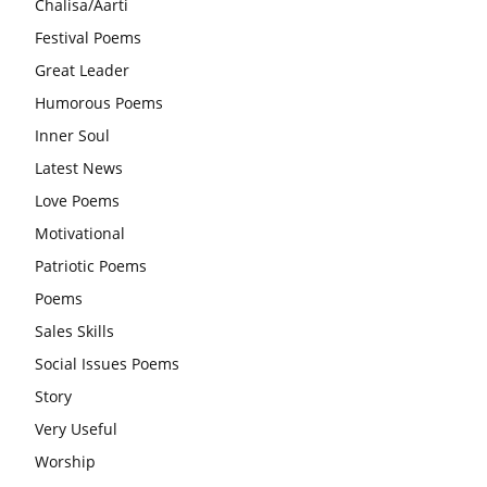
Chalisa/Aarti
आज का जीवन मंत्र:महिलाएं पुरुषों से श्रेष्ठ होती हैं, हमेशा उनका सम्मान
Festival Poems
करना चाहिए और उन्हें पूजनीय दृष्टि से देखना चाहिए
Great Leader
वट सावित्री पूजा विधि और कथा:इस व्रत में सौलह श्रृंगार से सजती हैं
Humorous Poems
महिलाएं, करती हैं देवी सावित्री और बरगद की पूजा
Inner Soul
CBSE 12वीं परीक्षा रद्द होने का असर:बच्चों को अब फोकस कॉम्पिटिटिव
Latest News
एग्जाम पर करना चाहिए, तनाव लेने की जरूरत नहीं
Love Poems
Motivational
Patriotic Poems
Poems
Sales Skills
Social Issues Poems
Story
Very Useful
Worship