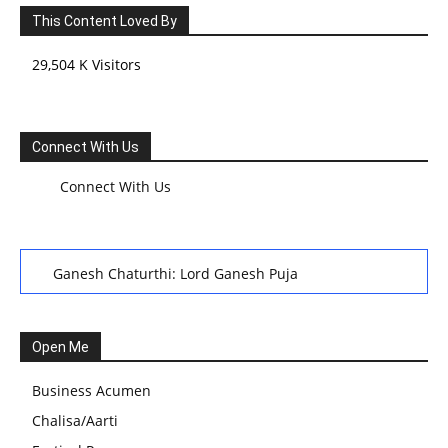
This Content Loved By
29,504 K Visitors
Connect With Us
Connect With Us
Ganesh Chaturthi: Lord Ganesh Puja
हरियाली तीज, कजरी तीज, और हरतालिका तीज,Haritalika teej,Teej
Festival: A Celebration of Tradition and Womanhood
Open Me
स्वामी अवधेशानंद जी गिरि के जीवन सूत्र:किन चीजों के कारण लोग अशांत
Business Acumen
और असंतुलित रहते हैं?
Chalisa/Aarti
आज का जीवन मंत्र:महिलाएं पुरुषों से श्रेष्ठ होती हैं, हमेशा उनका सम्मान