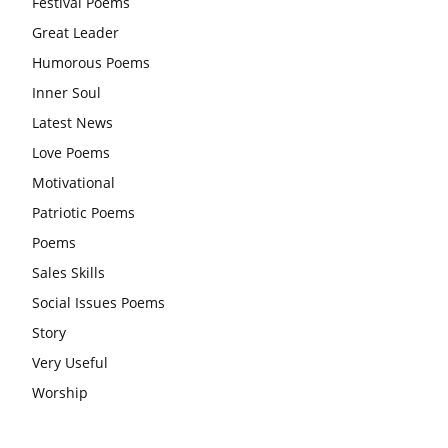
Festival Poems
करना चाहिए और उन्हें पूजनीय दृष्टि से देखना चाहिए
Great Leader
वट सावित्री पूजा विधि और कथा:इस व्रत में सौलह श्रृंगार से सजती हैं
Humorous Poems
महिलाएं, करती हैं देवी सावित्री और बरगद की पूजा
Inner Soul
CBSE 12वीं परीक्षा रद्द होने का असर:बच्चों को अब फोकस कॉम्पिटिटिव
Latest News
एग्जाम पर करना चाहिए, तनाव लेने की जरूरत नहीं
Love Poems
Motivational
Patriotic Poems
Poems
Sales Skills
Social Issues Poems
Story
Very Useful
Worship