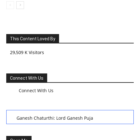
This Content Loved By
29,509 K Visitors
Connect With Us
Connect With Us
Ganesh Chaturthi: Lord Ganesh Puja
हरियाली तीज, कजरी तीज, और हरतालिका तीज,Haritalika teej,Teej
Festival: A Celebration of Tradition and Womanhood