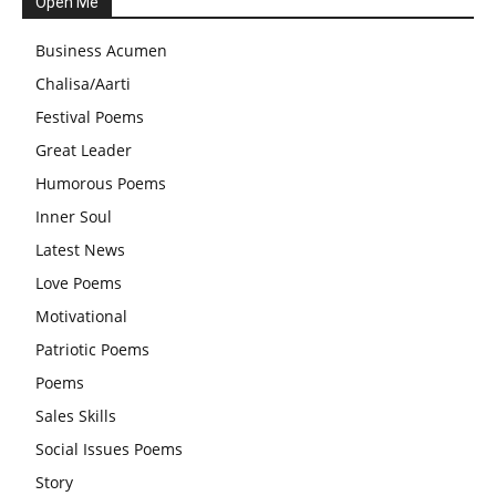
Open Me
स्वामी अवधेशानंद जी गिरि के जीवन सूत्र:किन चीजों के कारण लोग अशांत
Business Acumen
और असंतुलित रहते हैं?
Chalisa/Aarti
आज का जीवन मंत्र:महिलाएं पुरुषों से श्रेष्ठ होती हैं, हमेशा उनका सम्मान
Festival Poems
करना चाहिए और उन्हें पूजनीय दृष्टि से देखना चाहिए
Great Leader
वट सावित्री पूजा विधि और कथा:इस व्रत में सौलह श्रृंगार से सजती हैं
Humorous Poems
महिलाएं, करती हैं देवी सावित्री और बरगद की पूजा
Inner Soul
CBSE 12वीं परीक्षा रद्द होने का असर:बच्चों को अब फोकस कॉम्पिटिटिव
Latest News
एग्जाम पर करना चाहिए, तनाव लेने की जरूरत नहीं
Love Poems
Motivational
Patriotic Poems
Poems
Sales Skills
Social Issues Poems
Story