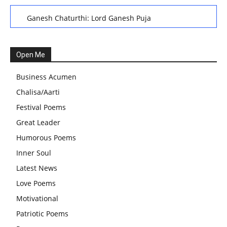
Ganesh Chaturthi: Lord Ganesh Puja
हरियाली तीज, कजरी तीज, और हरतालिका तीज,Haritalika teej,Teej
Festival: A Celebration of Tradition and Womanhood
Open Me
स्वामी अवधेशानंद जी गिरि के जीवन सूत्र:किन चीजों के कारण लोग अशांत
Business Acumen
और असंतुलित रहते हैं?
Chalisa/Aarti
आज का जीवन मंत्र:महिलाएं पुरुषों से श्रेष्ठ होती हैं, हमेशा उनका सम्मान
Festival Poems
करना चाहिए और उन्हें पूजनीय दृष्टि से देखना चाहिए
Great Leader
वट सावित्री पूजा विधि और कथा:इस व्रत में सौलह श्रृंगार से सजती हैं
Humorous Poems
महिलाएं, करती हैं देवी सावित्री और बरगद की पूजा
Inner Soul
CBSE 12वीं परीक्षा रद्द होने का असर:बच्चों को अब फोकस कॉम्पिटिटिव
Latest News
एग्जाम पर करना चाहिए, तनाव लेने की जरूरत नहीं
Love Poems
Motivational
Patriotic Poems