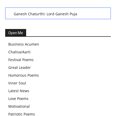
Ganesh Chaturthi: Lord Ganesh Puja
हरियाली तीज, कजरी तीज, और हरतालिका तीज,Haritalika teej,Teej
Festival: A Celebration of Tradition and Womanhood
Open Me
स्वामी अवधेशानंद जी गिरि के जीवन सूत्र:किन चीजों के कारण लोग अशांत
Business Acumen
और असंतुलित रहते हैं?
Chalisa/Aarti
आज का जीवन मंत्र:महिलाएं पुरुषों से श्रेष्ठ होती हैं, हमेशा उनका सम्मान
Festival Poems
करना चाहिए और उन्हें पूजनीय दृष्टि से देखना चाहिए
Great Leader
वट सावित्री पूजा विधि और कथा:इस व्रत में सौलह श्रृंगार से सजती हैं
Humorous Poems
महिलाएं, करती हैं देवी सावित्री और बरगद की पूजा
Inner Soul
CBSE 12वीं परीक्षा रद्द होने का असर:बच्चों को अब फोकस कॉम्पिटिटिव
Latest News
एग्जाम पर करना चाहिए, तनाव लेने की जरूरत नहीं
Love Poems
Motivational
Patriotic Poems