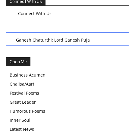
Connect With Us
Connect With Us
Ganesh Chaturthi: Lord Ganesh Puja
हरियाली तीज, कजरी तीज, और हरतालिका तीज,Haritalika teej,Teej
Festival: A Celebration of Tradition and Womanhood
Open Me
स्वामी अवधेशानंद जी गिरि के जीवन सूत्र:किन चीजों के कारण लोग अशांत
Business Acumen
और असंतुलित रहते हैं?
Chalisa/Aarti
आज का जीवन मंत्र:महिलाएं पुरुषों से श्रेष्ठ होती हैं, हमेशा उनका सम्मान
Festival Poems
करना चाहिए और उन्हें पूजनीय दृष्टि से देखना चाहिए
Great Leader
वट सावित्री पूजा विधि और कथा:इस व्रत में सौलह श्रृंगार से सजती हैं
Humorous Poems
महिलाएं, करती हैं देवी सावित्री और बरगद की पूजा
Inner Soul
CBSE 12वीं परीक्षा रद्द होने का असर:बच्चों को अब फोकस कॉम्पिटिटिव
Latest News
एग्जाम पर करना चाहिए, तनाव लेने की जरूरत नहीं