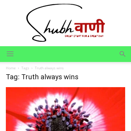
Shubhvani
Home
Tags
Truth always wins
Tag: Truth always wins