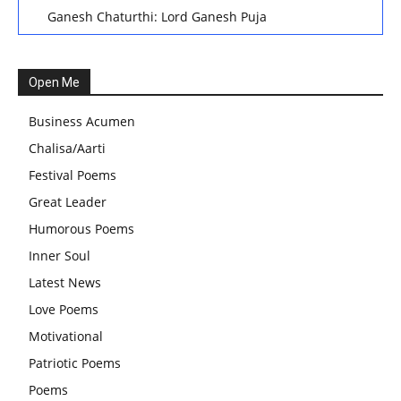
Ganesh Chaturthi: Lord Ganesh Puja
हरियाली तीज, कजरी तीज, और हरतालिका तीज,Haritalika teej,Teej
Festival: A Celebration of Tradition and Womanhood
Open Me
स्वामी अवधेशानंद जी गिरि के जीवन सूत्र:किन चीजों के कारण लोग अशांत
Business Acumen
और असंतुलित रहते हैं?
Chalisa/Aarti
आज का जीवन मंत्र:महिलाएं पुरुषों से श्रेष्ठ होती हैं, हमेशा उनका सम्मान
Festival Poems
करना चाहिए और उन्हें पूजनीय दृष्टि से देखना चाहिए
Great Leader
वट सावित्री पूजा विधि और कथा:इस व्रत में सौलह श्रृंगार से सजती हैं
Humorous Poems
महिलाएं, करती हैं देवी सावित्री और बरगद की पूजा
Inner Soul
CBSE 12वीं परीक्षा रद्द होने का असर:बच्चों को अब फोकस कॉम्पिटिटिव
Latest News
एग्जाम पर करना चाहिए, तनाव लेने की जरूरत नहीं
Love Poems
Motivational
Patriotic Poems
Poems