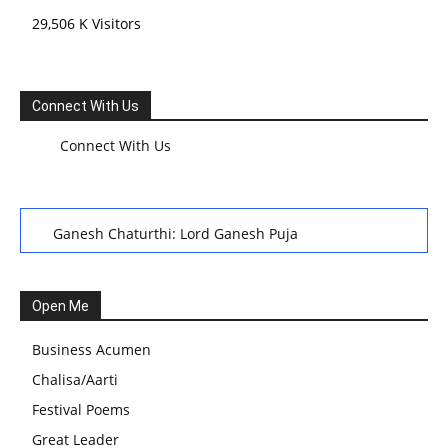
29,506 K Visitors
Connect With Us
Connect With Us
Ganesh Chaturthi: Lord Ganesh Puja
हरियाली तीज, कजरी तीज, और हरतालिका तीज,Haritalika teej,Teej
Festival: A Celebration of Tradition and Womanhood
Open Me
स्वामी अवधेशानंद जी गिरि के जीवन सूत्र:किन चीजों के कारण लोग अशांत
Business Acumen
और असंतुलित रहते हैं?
Chalisa/Aarti
आज का जीवन मंत्र:महिलाएं पुरुषों से श्रेष्ठ होती हैं, हमेशा उनका सम्मान
Festival Poems
करना चाहिए और उन्हें पूजनीय दृष्टि से देखना चाहिए
Great Leader
वट सावित्री पूजा विधि और कथा:इस व्रत में सौलह श्रृंगार से सजती हैं