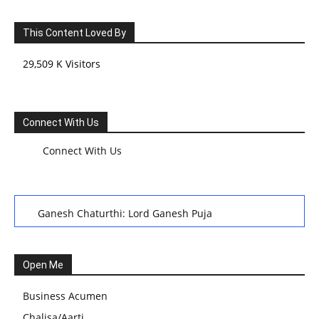
This Content Loved By
29,509 K Visitors
Connect With Us
Connect With Us
Ganesh Chaturthi: Lord Ganesh Puja
हरियाली तीज, कजरी तीज, और हरतालिका तीज,Haritalika teej,Teej
Festival: A Celebration of Tradition and Womanhood
Open Me
स्वामी अवधेशानंद जी गिरि के जीवन सूत्र:किन चीजों के कारण लोग अशांत
Business Acumen
और असंतुलित रहते हैं?
Chalisa/Aarti