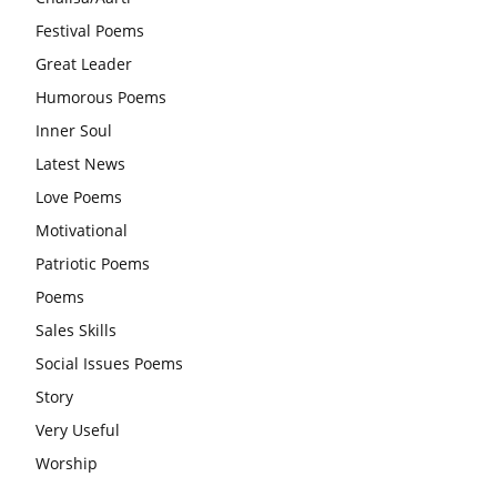
आज का जीवन मंत्र:महिलाएं पुरुषों से श्रेष्ठ होती हैं, हमेशा उनका सम्मान
Festival Poems
करना चाहिए और उन्हें पूजनीय दृष्टि से देखना चाहिए
Great Leader
वट सावित्री पूजा विधि और कथा:इस व्रत में सौलह श्रृंगार से सजती हैं
Humorous Poems
महिलाएं, करती हैं देवी सावित्री और बरगद की पूजा
Inner Soul
CBSE 12वीं परीक्षा रद्द होने का असर:बच्चों को अब फोकस कॉम्पिटिटिव
Latest News
एग्जाम पर करना चाहिए, तनाव लेने की जरूरत नहीं
Love Poems
Motivational
Patriotic Poems
Poems
Sales Skills
Social Issues Poems
Story
Very Useful
Worship