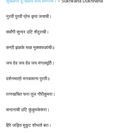
सुखकर्ता दुःखहर्ता वार्ता विघ्नाची।
– Sukhkarta Dukhharta
नुरवी पुरवी प्रेम कृपा जयाची।
सर्वांगी सुन्दर उटि शेंदुराची।
कण्ठी झळके माळ मुक्ताफळांची॥
जय देव जय देव जय मंगलमूर्ति।
दर्शनमात्रे मनकामना पुरती॥
रत्नखचित फरा तुज गौरीकुमरा।
चन्दनाची उटि कुंकुमकेशरा।
हिरे जड़ित मुकुट शोभतो बरा।