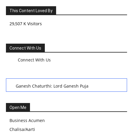
This Content Loved By
29,507 K Visitors
Connect With Us
Connect With Us
Ganesh Chaturthi: Lord Ganesh Puja
हरियाली तीज, कजरी तीज, और हरतालिका तीज,Haritalika teej,Teej
Festival: A Celebration of Tradition and Womanhood
Open Me
स्वामी अवधेशानंद जी गिरि के जीवन सूत्र:किन चीजों के कारण लोग अशांत
Business Acumen
और असंतुलित रहते हैं?
Chalisa/Aarti
आज का जीवन मंत्र:महिलाएं पुरुषों से श्रेष्ठ होती हैं, हमेशा उनका सम्मान