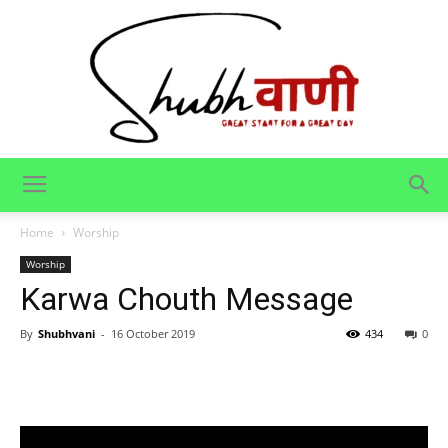
Shubhvani
Home
Worship
Worship
Karwa Chouth Message
By
Shubhvani
-
16 October 2019
434
0