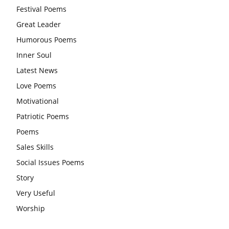
Festival Poems
करना चाहिए और उन्हें पूजनीय दृष्टि से देखना चाहिए
Great Leader
वट सावित्री पूजा विधि और कथा:इस व्रत में सौलह श्रृंगार से सजती हैं
Humorous Poems
महिलाएं, करती हैं देवी सावित्री और बरगद की पूजा
Inner Soul
CBSE 12वीं परीक्षा रद्द होने का असर:बच्चों को अब फोकस कॉम्पिटिटिव
Latest News
एग्जाम पर करना चाहिए, तनाव लेने की जरूरत नहीं
Love Poems
Motivational
Patriotic Poems
Poems
Sales Skills
Social Issues Poems
Story
Very Useful
Worship