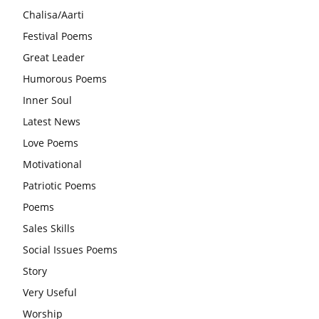
Chalisa/Aarti
आज का जीवन मंत्र:महिलाएं पुरुषों से श्रेष्ठ होती हैं, हमेशा उनका सम्मान
Festival Poems
करना चाहिए और उन्हें पूजनीय दृष्टि से देखना चाहिए
Great Leader
वट सावित्री पूजा विधि और कथा:इस व्रत में सौलह श्रृंगार से सजती हैं
Humorous Poems
महिलाएं, करती हैं देवी सावित्री और बरगद की पूजा
Inner Soul
CBSE 12वीं परीक्षा रद्द होने का असर:बच्चों को अब फोकस कॉम्पिटिटिव
Latest News
एग्जाम पर करना चाहिए, तनाव लेने की जरूरत नहीं
Love Poems
Motivational
Patriotic Poems
Poems
Sales Skills
Social Issues Poems
Story
Very Useful
Worship