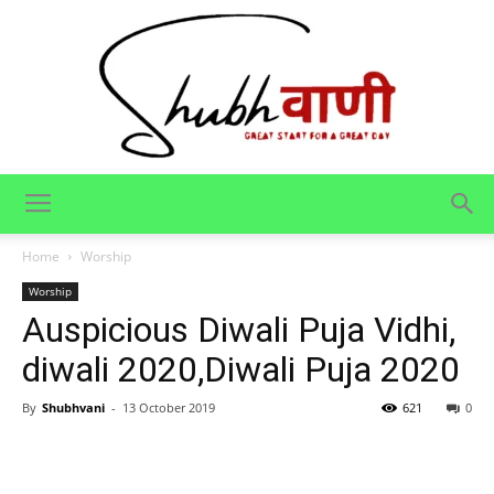
Shubhvani
Home
Worship
Worship
Auspicious Diwali Puja Vidhi,
diwali 2020,Diwali Puja 2020
By
Shubhvani
-
13 October 2019
621
0