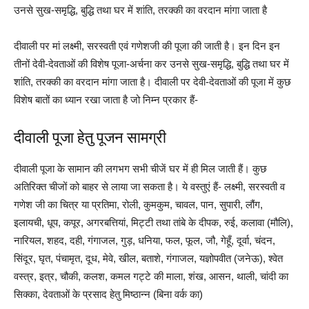
उनसे सुख-समृद्धि, बुद्धि तथा घर में शांति, तरक्की का वरदान मांगा जाता है
दीवाली पर मां लक्ष्मी, सरस्वती एवं गणेशजी की पूजा की जाती है। इन दिन इन
तीनों देवी-देवताओं की विशेष पूजा-अर्चना कर उनसे सुख-समृद्धि, बुद्धि तथा घर में
शांति, तरक्की का वरदान मांगा जाता है। दीवाली पर देवी-देवताओं की पूजा में कुछ
विशेष बातों का ध्यान रखा जाता है जो निम्न प्रकार हैं-
दीवाली पूजा हेतु पूजन सामग्री
दीवाली पूजा के सामान की लगभग सभी चीजें घर में ही मिल जाती हैं। कुछ
अतिरिक्त चीजों को बाहर से लाया जा सकता है। ये वस्तुएं हैं- लक्ष्मी, सरस्वती व
गणेश जी का चित्र या प्रतिमा, रोली, कुमकुम, चावल, पान, सुपारी, लौंग,
इलायची, धूप, कपूर, अगरबत्तियां, मिट्टी तथा तांबे के दीपक, रुई, कलावा (मौलि),
नारियल, शहद, दही, गंगाजल, गुड़, धनिया, फल, फूल, जौ, गेहूँ, दूर्वा, चंदन,
सिंदूर, घृत, पंचामृत, दूध, मेवे, खील, बताशे, गंगाजल, यज्ञोपवीत (जनेऊ), श्वेत
वस्त्र, इत्र, चौकी, कलश, कमल गट्टे की माला, शंख, आसन, थाली, चांदी का
सिक्का, देवताओं के प्रसाद हेतु मिष्ठान्न (बिना वर्क का)