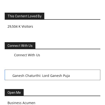
This Content Loved By
29,504 K Visitors
Connect With Us
Connect With Us
Ganesh Chaturthi: Lord Ganesh Puja
हरियाली तीज, कजरी तीज, और हरतालिका तीज,Haritalika teej,Teej
Festival: A Celebration of Tradition and Womanhood
Open Me
स्वामी अवधेशानंद जी गिरि के जीवन सूत्र:किन चीजों के कारण लोग अशांत
Business Acumen
और असंतुलित रहते हैं?