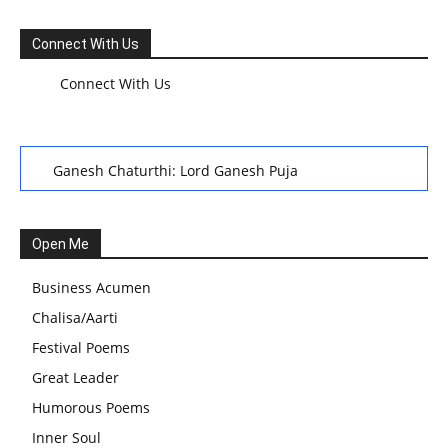
Connect With Us
Connect With Us
Ganesh Chaturthi: Lord Ganesh Puja
हरियाली तीज, कजरी तीज, और हरतालिका तीज,Haritalika teej,Teej
Festival: A Celebration of Tradition and Womanhood
Open Me
स्वामी अवधेशानंद जी गिरि के जीवन सूत्र:किन चीजों के कारण लोग अशांत
Business Acumen
और असंतुलित रहते हैं?
Chalisa/Aarti
आज का जीवन मंत्र:महिलाएं पुरुषों से श्रेष्ठ होती हैं, हमेशा उनका सम्मान
Festival Poems
करना चाहिए और उन्हें पूजनीय दृष्टि से देखना चाहिए
Great Leader
वट सावित्री पूजा विधि और कथा:इस व्रत में सौलह श्रृंगार से सजती हैं
Humorous Poems
महिलाएं, करती हैं देवी सावित्री और बरगद की पूजा
Inner Soul
CBSE 12वीं परीक्षा रद्द होने का असर:बच्चों को अब फोकस कॉम्पिटिटिव