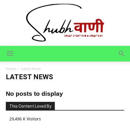
Shubhvani
Home
Latest News
LATEST NEWS
No posts to display
This Content Loved By
29,496 K Visitors