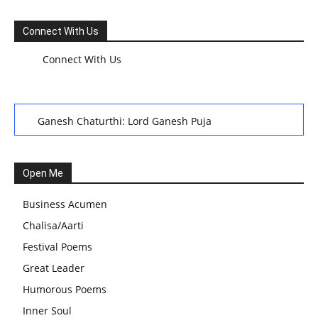
Connect With Us
Connect With Us
Ganesh Chaturthi: Lord Ganesh Puja
हरियाली तीज, कजरी तीज, और हरतालिका तीज,Haritalika teej,Teej
Festival: A Celebration of Tradition and Womanhood
Open Me
स्वामी अवधेशानंद जी गिरि के जीवन सूत्र:किन चीजों के कारण लोग अशांत
Business Acumen
और असंतुलित रहते हैं?
Chalisa/Aarti
आज का जीवन मंत्र:महिलाएं पुरुषों से श्रेष्ठ होती हैं, हमेशा उनका सम्मान
Festival Poems
करना चाहिए और उन्हें पूजनीय दृष्टि से देखना चाहिए
Great Leader
वट सावित्री पूजा विधि और कथा:इस व्रत में सौलह श्रृंगार से सजती हैं
Humorous Poems
महिलाएं, करती हैं देवी सावित्री और बरगद की पूजा
Inner Soul
CBSE 12वीं परीक्षा रद्द होने का असर:बच्चों को अब फोकस कॉम्पिटिटिव