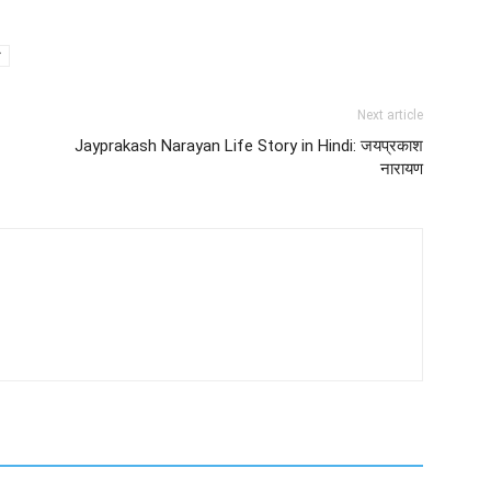
कारण
लोग
अशांत
और
असंतुलित
Next article
रहते
Jayprakash Narayan Life Story in Hindi: जयप्रकाश
हैं?
नारायण