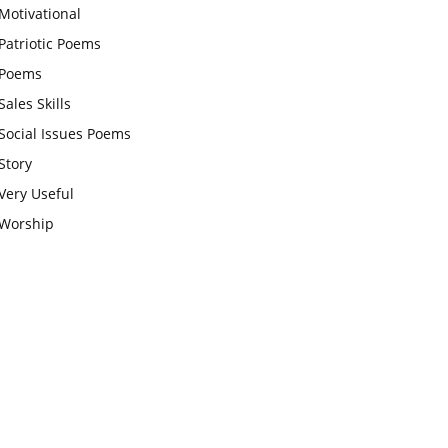
Motivational
चाहिए और उन्हें पूजनीय दृष्टि से देखना
Patriotic Poems
चाहिए
Poems
वट सावित्री पूजा विधि और कथा:इस
Sales Skills
व्रत में सौलह श्रृंगार से सजती हैं
Social Issues Poems
महिलाएं, करती हैं देवी सावित्री और
Story
बरगद की पूजा
Very Useful
CBSE 12वीं परीक्षा रद्द होने का
Worship
असर:बच्चों को अब फोकस कॉम्पिटिटिव
एग्जाम पर करना चाहिए, तनाव लेने की
जरूरत नहीं