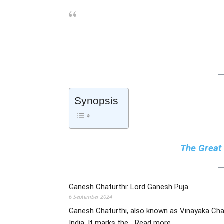
Synopsis
The Great 
Ganesh Chaturthi: Lord Ganesh Puja
6 September 2024
Ganesh Chaturthi, also known as Vinayaka Chatu
:
India. It marks the…
Read more