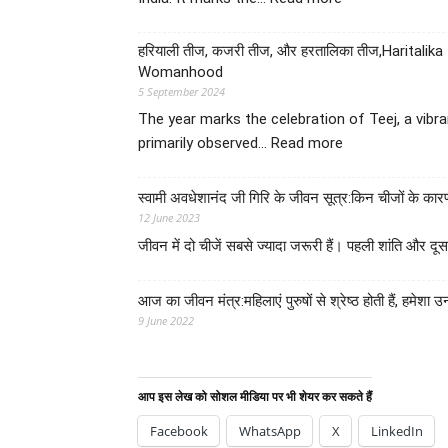
Ganesh
Chaturthi:
हरियाली तीज, कजरी तीज, और हरतालिका तीज,Haritalika
Lord
Womanhood
Ganesh
5 September 2024
Puja
The year marks the celebration of Teej, a vibran
:
primarily observed…
Read more
हरियाली
तीज,
स्वामी अवधेशानंद जी गिरि के जीवन सूत्र:किन चीजों के का
कजरी
12 June 2023
तीज,
जीवन में दो चीजें सबसे ज्यादा जरूरी हैं। पहली शांति और 
और
हरतालिका
तीज,Haritalika
आज का जीवन मंत्र:महिलाएं पुरुषों से श्रेष्ठ होती हैं, हमेशा
teej,Teej
9 June 2022
Festival:
A
Celebration
of
आप इस लेख को सोशल मीडिया पर भी शेयर कर सकते हैं
Tradition
Facebook
WhatsApp
X
LinkedIn
and