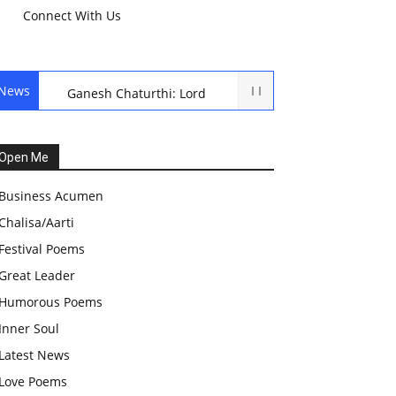
Connect With Us
News
Ganesh Chaturthi: Lord
Ganesh Puja
हरियाली तीज, कजरी तीज, और
Open Me
हरतालिका तीज,Haritalika
Business Acumen
teej,Teej Festival: A
Chalisa/Aarti
Celebration of Tradition and
Festival Poems
Womanhood
Great Leader
स्वामी अवधेशानंद जी गिरि के जीवन
Humorous Poems
सूत्र:किन चीजों के कारण लोग अशांत
Inner Soul
और असंतुलित रहते हैं?
Latest News
आज का जीवन मंत्र:महिलाएं पुरुषों से
Love Poems
श्रेष्ठ होती हैं, हमेशा उनका सम्मान करना