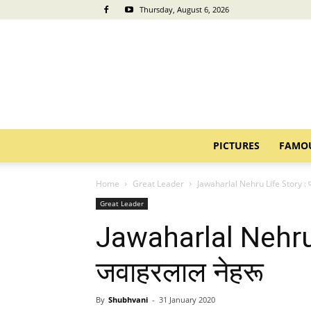
Thursday, August 6, 2026
PICTURES
FAMO
Home
Great Leader
Jawaharlal Nehru Life Story : प
Great Leader
Jawaharlal Nehru 
जवाहरलाल नेहरू
By
Shubhvani
-
31 January 2020