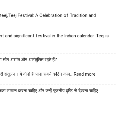
 teej,Teej Festival: A Celebration of Tradition and
t and significant festival in the Indian calendar. Teej is
रण लोग अशांत और असंतुलित रहते हैं?
:
दूसरी संतुलन। ये दोनों ही पाना सबसे कठिन काम…
Read more
स्वामी
अवधेशानंद
 उनका सम्मान करना चाहिए और उन्हें पूजनीय दृष्टि से देखना चाहिए
जी
गिरि
के
जीवन
सूत्र:किन
चीजों
के