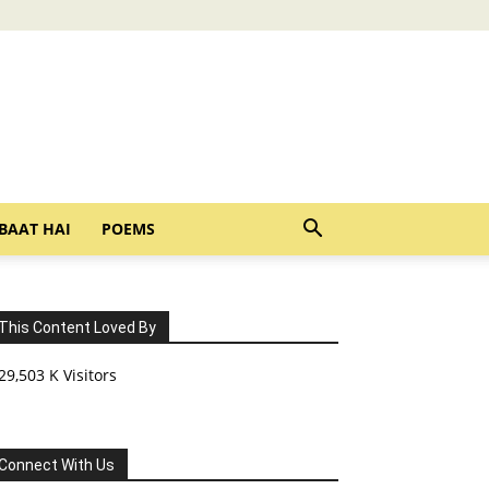
BAAT HAI
POEMS
This Content Loved By
29,503 K Visitors
Connect With Us