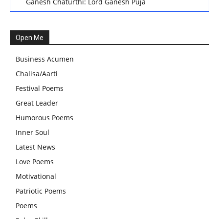
Ganesh Chaturthi: Lord Ganesh Puja
हरियाली तीज, कजरी तीज, और हरतालिका तीज,Haritalika teej,Teej
Festival: A Celebration of Tradition and Womanhood
Open Me
स्वामी अवधेशानंद जी गिरि के जीवन सूत्र:किन चीजों के कारण लोग अशांत
Business Acumen
और असंतुलित रहते हैं?
Chalisa/Aarti
आज का जीवन मंत्र:महिलाएं पुरुषों से श्रेष्ठ होती हैं, हमेशा उनका सम्मान
Festival Poems
करना चाहिए और उन्हें पूजनीय दृष्टि से देखना चाहिए
Great Leader
वट सावित्री पूजा विधि और कथा:इस व्रत में सौलह श्रृंगार से सजती हैं
Humorous Poems
महिलाएं, करती हैं देवी सावित्री और बरगद की पूजा
Inner Soul
CBSE 12वीं परीक्षा रद्द होने का असर:बच्चों को अब फोकस कॉम्पिटिटिव
Latest News
एग्जाम पर करना चाहिए, तनाव लेने की जरूरत नहीं
Love Poems
Motivational
Patriotic Poems
Poems