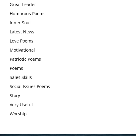
Great Leader
वट सावित्री पूजा विधि और कथा:इस व्रत में सौलह श्रृंगार से सजती हैं
Humorous Poems
महिलाएं, करती हैं देवी सावित्री और बरगद की पूजा
Inner Soul
CBSE 12वीं परीक्षा रद्द होने का असर:बच्चों को अब फोकस कॉम्पिटिटिव
Latest News
एग्जाम पर करना चाहिए, तनाव लेने की जरूरत नहीं
Love Poems
Motivational
Patriotic Poems
Poems
Sales Skills
Social Issues Poems
Story
Very Useful
Worship