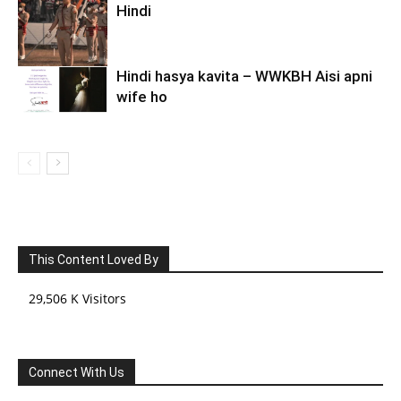
Hindi
Hindi hasya kavita – WWKBH Aisi apni
wife ho
This Content Loved By
29,506 K Visitors
Connect With Us