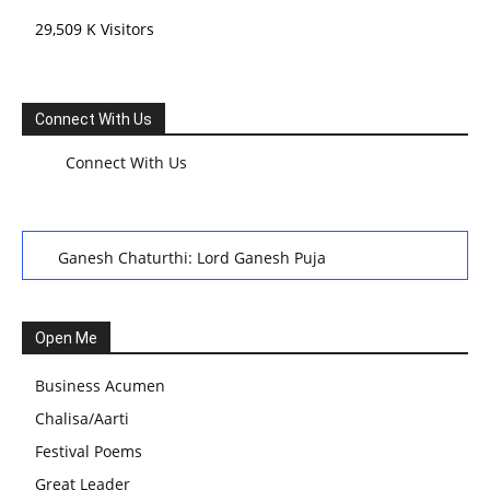
29,509 K Visitors
Connect With Us
Connect With Us
Ganesh Chaturthi: Lord Ganesh Puja
हरियाली तीज, कजरी तीज, और हरतालिका तीज,Haritalika teej,Teej
Festival: A Celebration of Tradition and Womanhood
Open Me
स्वामी अवधेशानंद जी गिरि के जीवन सूत्र:किन चीजों के कारण लोग अशांत
Business Acumen
और असंतुलित रहते हैं?
Chalisa/Aarti
आज का जीवन मंत्र:महिलाएं पुरुषों से श्रेष्ठ होती हैं, हमेशा उनका सम्मान
Festival Poems
करना चाहिए और उन्हें पूजनीय दृष्टि से देखना चाहिए
Great Leader
वट सावित्री पूजा विधि और कथा:इस व्रत में सौलह श्रृंगार से सजती हैं