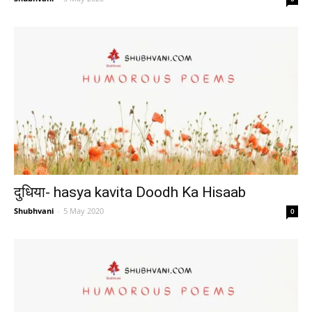
दुधिया- hasya kavita Doodh Ka Hisaab
Shubhvani
-
5 May 2020
0