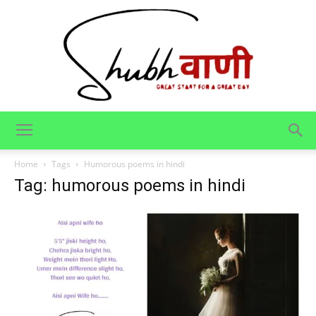
Shubhvani
Home
Tags
Humorous poems in hindi
Tag: humorous poems in hindi