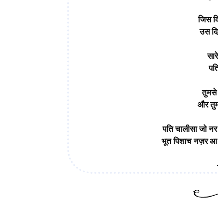
जिस दि
उस दिन
सारे
पति
तुमसे
और तुम
पति चालीसा जो नर ग
भूत पिशाच नज़र आ ज
पत्नी चालीसा!- hasya kavita Praise Your Wife