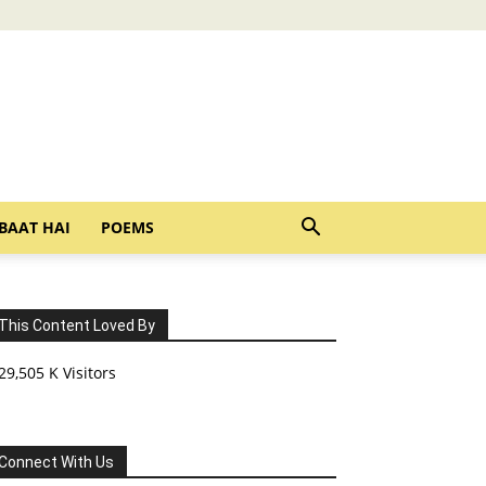
BAAT HAI
POEMS
This Content Loved By
29,505 K Visitors
Connect With Us