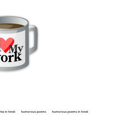
ita in hindi
humorous poems
humorous poems in hindi