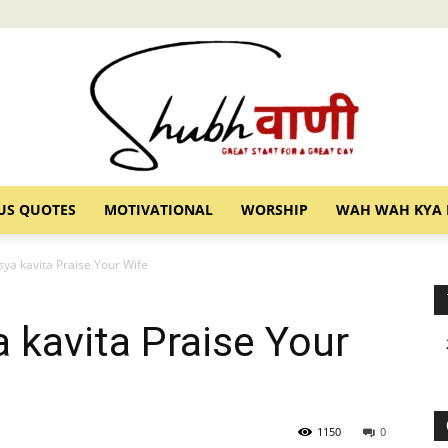
US QUOTES
MOTIVATIONAL
WORSHIP
WAH WAH KYA 
Shubhvani
hasya kavita Praise Your Wife
ya kavita Praise Your
1150
0