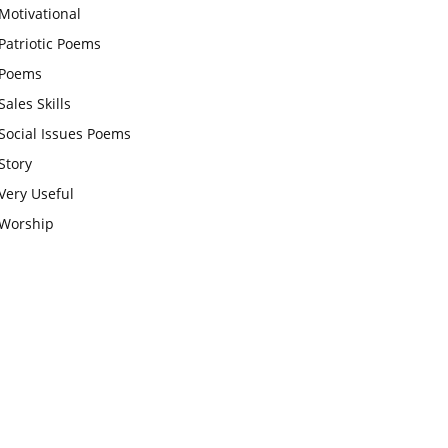
Motivational
चाहिए और उन्हें पूजनीय दृष्टि से देखना
Patriotic Poems
चाहिए
Poems
वट सावित्री पूजा विधि और कथा:इस
Sales Skills
व्रत में सौलह श्रृंगार से सजती हैं
Social Issues Poems
महिलाएं, करती हैं देवी सावित्री और
Story
बरगद की पूजा
Very Useful
CBSE 12वीं परीक्षा रद्द होने का
Worship
असर:बच्चों को अब फोकस कॉम्पिटिटिव
एग्जाम पर करना चाहिए, तनाव लेने की
जरूरत नहीं