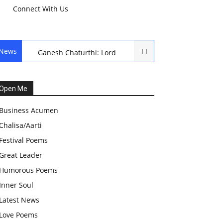
Connect With Us
News
Ganesh Chaturthi: Lord
Ganesh Puja
हरियाली तीज, कजरी तीज, और
Open Me
हरतालिका तीज,Haritalika
Business Acumen
teej,Teej Festival: A
Chalisa/Aarti
Celebration of Tradition and
Festival Poems
Womanhood
Great Leader
स्वामी अवधेशानंद जी गिरि के जीवन
Humorous Poems
सूत्र:किन चीजों के कारण लोग अशांत
Inner Soul
और असंतुलित रहते हैं?
Latest News
आज का जीवन मंत्र:महिलाएं पुरुषों से
Love Poems
श्रेष्ठ होती हैं, हमेशा उनका सम्मान करना