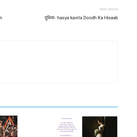
Next article
on
दुधिया- hasya kavita Doodh Ka Hisaab