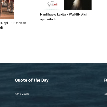
Hindi hasya kavita – WWKBH Aisi
apni wife ho
े प्यार मुझे। – Patriotic
di
Quote of the Day
F
more Quotes
mo