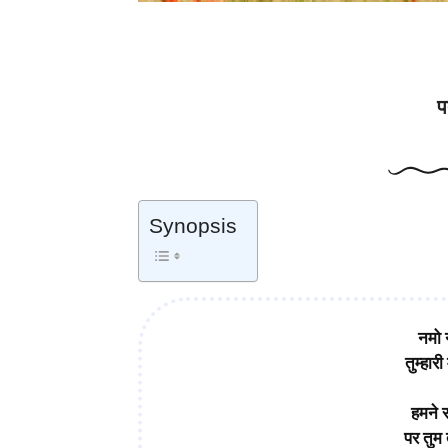
पत्नी चालीसा!- hasya kavita
प
Synopsis
नमो 
तुम्हार
हमने 
पर तुम 