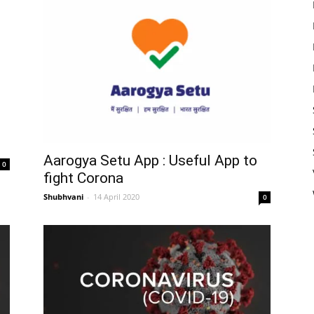
Aarogya Setu App : Useful App to
0
fight Corona
Shubhvani
-
14 April 2020
0