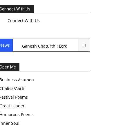
Connect With Us
Connect With Us
News
Ganesh Chaturthi: Lord
Ganesh Puja
हरियाली तीज, कजरी तीज, और
Open Me
हरतालिका तीज,Haritalika
Business Acumen
teej,Teej Festival: A
Chalisa/Aarti
Celebration of Tradition and
Festival Poems
Womanhood
Great Leader
स्वामी अवधेशानंद जी गिरि के जीवन
Humorous Poems
सूत्र:किन चीजों के कारण लोग अशांत
Inner Soul
और असंतुलित रहते हैं?