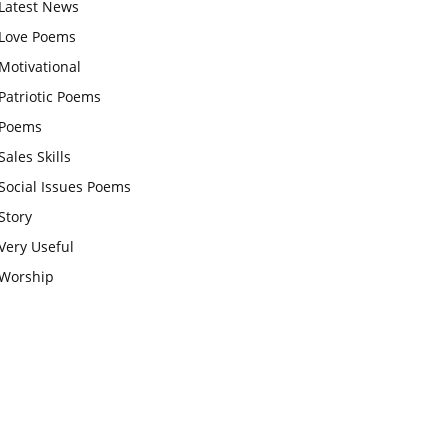
Latest News
आज का जीवन मंत्र:महिलाएं पुरुषों से
Love Poems
श्रेष्ठ होती हैं, हमेशा उनका सम्मान करना
Motivational
चाहिए और उन्हें पूजनीय दृष्टि से देखना
Patriotic Poems
चाहिए
Poems
वट सावित्री पूजा विधि और कथा:इस
Sales Skills
व्रत में सौलह श्रृंगार से सजती हैं
Social Issues Poems
महिलाएं, करती हैं देवी सावित्री और
Story
बरगद की पूजा
Very Useful
CBSE 12वीं परीक्षा रद्द होने का
Worship
असर:बच्चों को अब फोकस कॉम्पिटिटिव
एग्जाम पर करना चाहिए, तनाव लेने की
जरूरत नहीं