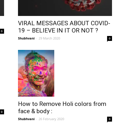
VIRAL MESSAGES ABOUT COVID-
19 – BELIEVE IN IT OR NOT ?
0
Shubhvani
-
29 March 2020
0
How to Remove Holi colors from
face & body :
0
Shubhvani
-
26 February 2020
0