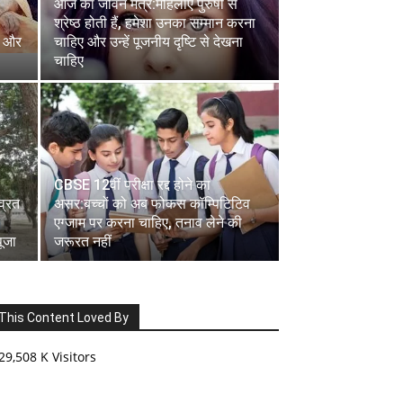
आज का जीवन मंत्र:महिलाएं पुरुषों से
श्रेष्ठ होती हैं, हमेशा उनका सम्मान करना
त और
चाहिए और उन्हें पूजनीय दृष्टि से देखना
चाहिए
CBSE 12वीं परीक्षा रद्द होने का
व्रत
असर:बच्चों को अब फोकस कॉम्पिटिटिव
एग्जाम पर करना चाहिए, तनाव लेने की
पूजा
जरूरत नहीं
This Content Loved By
29,508 K Visitors