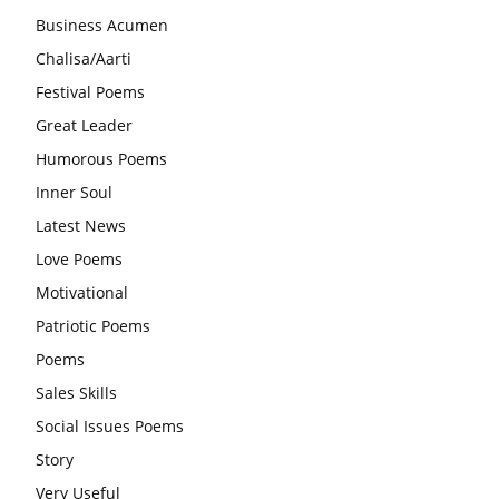
Business Acumen
और असंतुलित रहते हैं?
Chalisa/Aarti
आज का जीवन मंत्र:महिलाएं पुरुषों से श्रेष्ठ होती हैं, हमेशा उनका सम्मान
Festival Poems
करना चाहिए और उन्हें पूजनीय दृष्टि से देखना चाहिए
Great Leader
वट सावित्री पूजा विधि और कथा:इस व्रत में सौलह श्रृंगार से सजती हैं
Humorous Poems
महिलाएं, करती हैं देवी सावित्री और बरगद की पूजा
Inner Soul
CBSE 12वीं परीक्षा रद्द होने का असर:बच्चों को अब फोकस कॉम्पिटिटिव
Latest News
एग्जाम पर करना चाहिए, तनाव लेने की जरूरत नहीं
Love Poems
Motivational
Patriotic Poems
Poems
Sales Skills
Social Issues Poems
Story
Very Useful