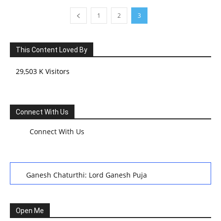
1
2
3
This Content Loved By
29,503 K Visitors
Connect With Us
Connect With Us
Ganesh Chaturthi: Lord Ganesh Puja
हरियाली तीज, कजरी तीज, और हरतालिका तीज,Haritalika teej,Teej
Festival: A Celebration of Tradition and Womanhood
Open Me
स्वामी अवधेशानंद जी गिरि के जीवन सूत्र:किन चीजों के कारण लोग अशांत