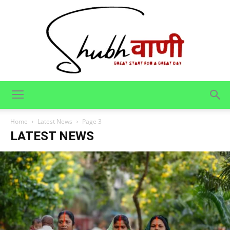
Shubhvani
Home
Latest News
Page 3
LATEST NEWS