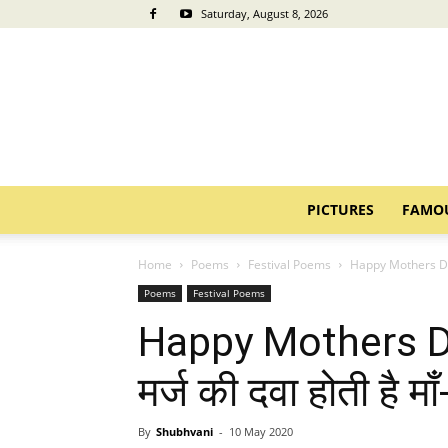
Saturday, August 8, 2026
PICTURES
FAMO
Home
Poems
Festival Poems
Happy Mothers Day P
Poems
Festival Poems
Happy Mothers Da
मर्ज की दवा होती है माँ
By
Shubhvani
-
10 May 2020