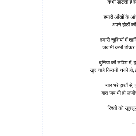
कभी डाँटती है हम
हमारी आँखोँ के आंस
अपने होठोँ की 
हमारी खुशियोँ मेँ शा
जब भी कभी ठोकर लगे
दुनिया की तपिश में, 
खुद चाहे कितनी थकी हो, 
प्यार भरे हाथोँ से
बात जब भी हो लजीज 
रिश्तों को खूबसू
–