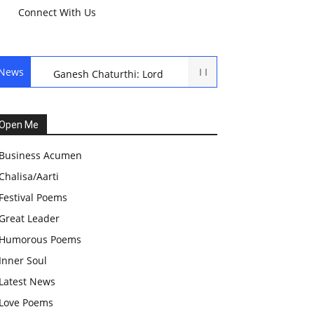
Connect With Us
News
Ganesh Chaturthi: Lord
Ganesh Puja
हरियाली तीज, कजरी तीज, और
Open Me
हरतालिका तीज,Haritalika
Business Acumen
teej,Teej Festival: A
Chalisa/Aarti
Celebration of Tradition and
Festival Poems
Womanhood
Great Leader
स्वामी अवधेशानंद जी गिरि के जीवन
Humorous Poems
सूत्र:किन चीजों के कारण लोग अशांत
Inner Soul
और असंतुलित रहते हैं?
Latest News
आज का जीवन मंत्र:महिलाएं पुरुषों से
Love Poems
श्रेष्ठ होती हैं, हमेशा उनका सम्मान करना