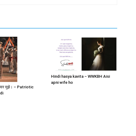
Hindi hasya kavita – WWKBH Aisi
apni wife ho
े प्यार मुझे। – Patriotic
di