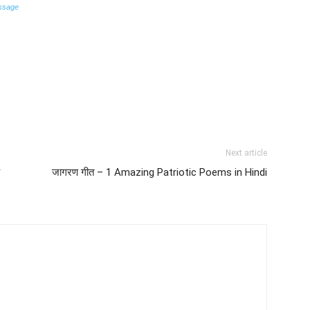
ssage
Next article
जागरण गीत – 1 Amazing Patriotic Poems in Hindi