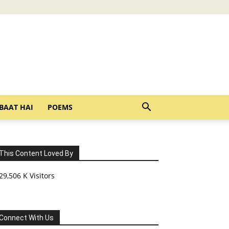
BAAT HAI
POEMS
This Content Loved By
29,506 K Visitors
Connect With Us