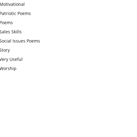
Motivational
चाहिए और उन्हें पूजनीय दृष्टि से देखना
Patriotic Poems
चाहिए
Poems
वट सावित्री पूजा विधि और कथा:इस
Sales Skills
व्रत में सौलह श्रृंगार से सजती हैं
Social Issues Poems
महिलाएं, करती हैं देवी सावित्री और
Story
बरगद की पूजा
Very Useful
CBSE 12वीं परीक्षा रद्द होने का
Worship
असर:बच्चों को अब फोकस कॉम्पिटिटिव
एग्जाम पर करना चाहिए, तनाव लेने की
जरूरत नहीं