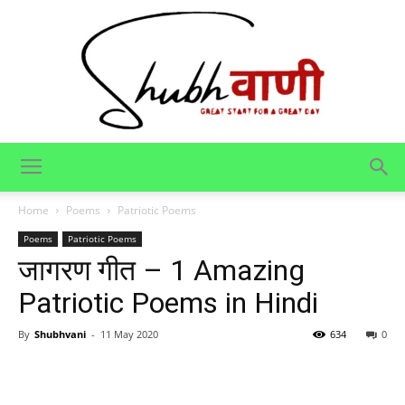
Shubhvani
Home
Poems
Patriotic Poems
Poems
Patriotic Poems
जागरण गीत – 1 Amazing
Patriotic Poems in Hindi
By
Shubhvani
-
11 May 2020
634
0