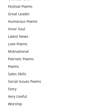
Festival Poems
करना चाहिए और उन्हें पूजनीय दृष्टि से देखना चाहिए
Great Leader
वट सावित्री पूजा विधि और कथा:इस व्रत में सौलह श्रृंगार से सजती हैं
Humorous Poems
महिलाएं, करती हैं देवी सावित्री और बरगद की पूजा
Inner Soul
CBSE 12वीं परीक्षा रद्द होने का असर:बच्चों को अब फोकस कॉम्पिटिटिव
Latest News
एग्जाम पर करना चाहिए, तनाव लेने की जरूरत नहीं
Love Poems
Motivational
Patriotic Poems
Poems
Sales Skills
Social Issues Poems
Story
Very Useful
Worship