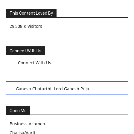
This Content Loved By
29,508 K Visitors
Connect With Us
Connect With Us
Ganesh Chaturthi: Lord Ganesh Puja
हरियाली तीज, कजरी तीज, और हरतालिका तीज,Haritalika teej,Teej
Festival: A Celebration of Tradition and Womanhood
Open Me
स्वामी अवधेशानंद जी गिरि के जीवन सूत्र:किन चीजों के कारण लोग अशांत
Business Acumen
और असंतुलित रहते हैं?
Chalisa/Aarti
आज का जीवन मंत्र:महिलाएं पुरुषों से श्रेष्ठ होती हैं, हमेशा उनका सम्मान