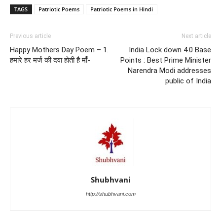
TAGS
Patriotic Poems
Patriotic Poems in Hindi
Previous article
Next article
Happy Mothers Day Poem – 1.
India Lock down 4.0 Base
हमारे हर मर्ज की दवा होती है माँ-
Points : Best Prime Minister
Narendra Modi addresses
public of India
Shubhvani
http://shubhvani.com