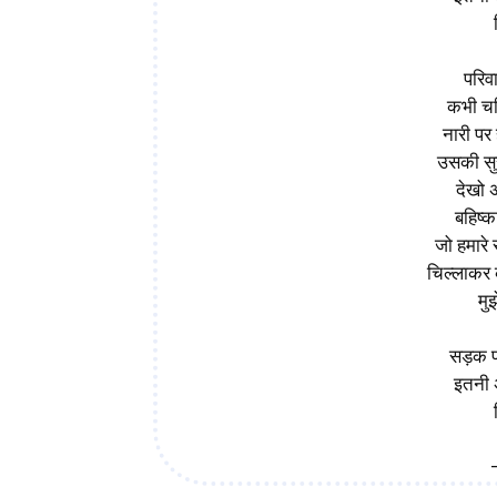
परिव
कभी चरि
नारी पर
उसकी सुर
देखो 
बहिष्
जो हमारे स
चिल्लाकर 
मु
सड़क 
इतनी 