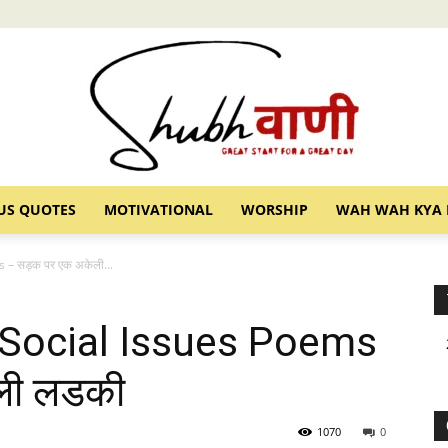
US QUOTES
MOTIVATIONAL
WORSHIP
WAH WAH KYA 
Shubhvani
– सड़क पर एक अकेली...
 Social Issues Poems
ली लडकी
1070
0