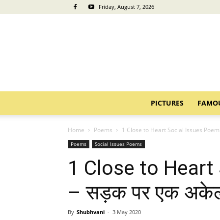
Friday, August 7, 2026
PICTURES
FAMO
Home
Poems
1 Close to Heart Social Issues Poems 
Poems
Social Issues Poems
1 Close to Heart
– सड़क पर एक अके
By
Shubhvani
-
3 May 2020