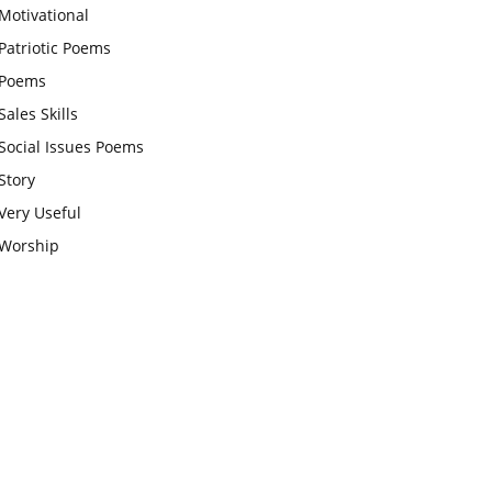
Motivational
चाहिए और उन्हें पूजनीय दृष्टि से देखना
Patriotic Poems
चाहिए
Poems
वट सावित्री पूजा विधि और कथा:इस
Sales Skills
व्रत में सौलह श्रृंगार से सजती हैं
Social Issues Poems
महिलाएं, करती हैं देवी सावित्री और
Story
बरगद की पूजा
Very Useful
CBSE 12वीं परीक्षा रद्द होने का
Worship
असर:बच्चों को अब फोकस कॉम्पिटिटिव
एग्जाम पर करना चाहिए, तनाव लेने की
जरूरत नहीं