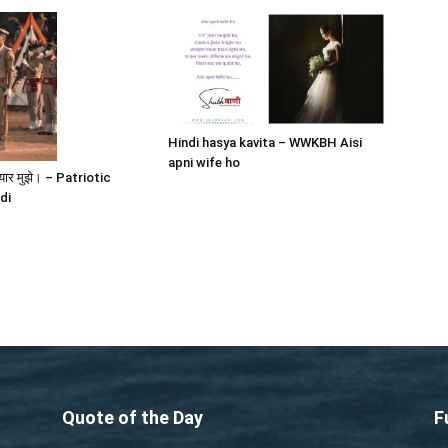
Hindi hasya kavita – WWKBH Aisi
apni wife ho
े प्यार मुझे। – Patriotic
di
Quote of the Day
F