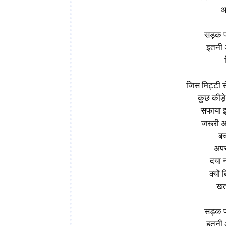
आ
सड़क 
इतनी 
जिस मिट्टी से
कुछ कीड़े
सफाया 
जरूरी अ
बच
अपर
दया न
क्यों
खतर
सड़क 
इतनी 