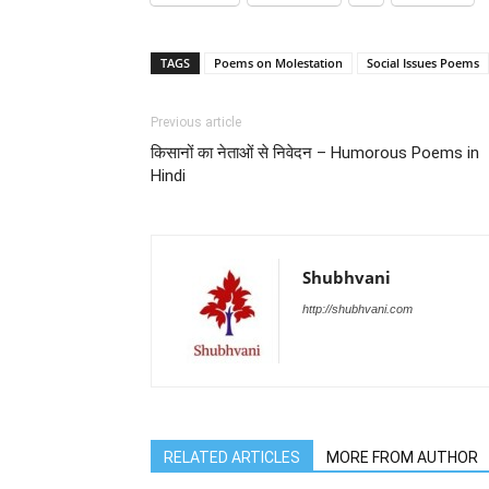
TAGS
Poems on Molestation
Social Issues Poems
Previous article
किसानों का नेताओं से निवेदन – Humorous Poems in
Hindi
Shubhvani
http://shubhvani.com
RELATED ARTICLES
MORE FROM AUTHOR