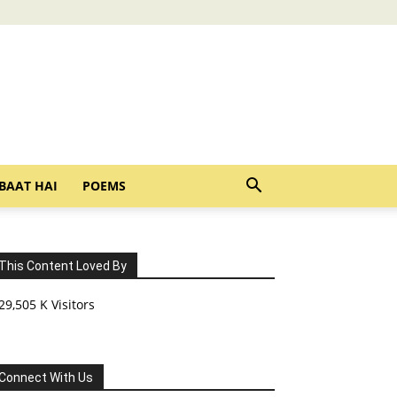
BAAT HAI
POEMS
This Content Loved By
29,505 K Visitors
Connect With Us