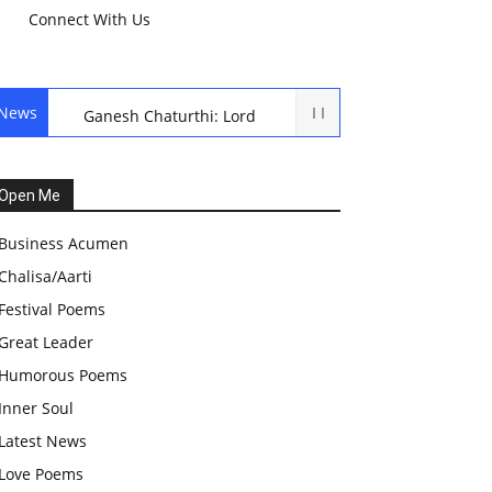
Connect With Us
News
Ganesh Chaturthi: Lord
Ganesh Puja
हरियाली तीज, कजरी तीज, और
Open Me
हरतालिका तीज,Haritalika
Business Acumen
teej,Teej Festival: A
Chalisa/Aarti
Celebration of Tradition and
Festival Poems
Womanhood
Great Leader
स्वामी अवधेशानंद जी गिरि के जीवन
Humorous Poems
सूत्र:किन चीजों के कारण लोग अशांत
Inner Soul
और असंतुलित रहते हैं?
Latest News
आज का जीवन मंत्र:महिलाएं पुरुषों से
Love Poems
श्रेष्ठ होती हैं, हमेशा उनका सम्मान करना