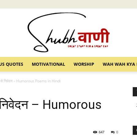
US QUOTES
MOTIVATIONAL
WORSHIP
WAH WAH KYA 
Shubhvani
ओं से निवेदन – Humorous Poems in Hindi
से निवेदन – Humorous
647
0