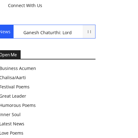
Connect With Us
News
Ganesh Chaturthi: Lord
Ganesh Puja
हरियाली तीज, कजरी तीज, और
Open Me
हरतालिका तीज,Haritalika
Business Acumen
teej,Teej Festival: A
Chalisa/Aarti
Celebration of Tradition and
Festival Poems
Womanhood
Great Leader
स्वामी अवधेशानंद जी गिरि के जीवन
Humorous Poems
सूत्र:किन चीजों के कारण लोग अशांत
Inner Soul
और असंतुलित रहते हैं?
Latest News
आज का जीवन मंत्र:महिलाएं पुरुषों से
Love Poems
श्रेष्ठ होती हैं, हमेशा उनका सम्मान करना