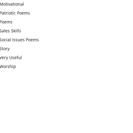
Motivational
चाहिए और उन्हें पूजनीय दृष्टि से देखना
Patriotic Poems
चाहिए
Poems
वट सावित्री पूजा विधि और कथा:इस
Sales Skills
व्रत में सौलह श्रृंगार से सजती हैं
Social Issues Poems
महिलाएं, करती हैं देवी सावित्री और
Story
बरगद की पूजा
Very Useful
CBSE 12वीं परीक्षा रद्द होने का
Worship
असर:बच्चों को अब फोकस कॉम्पिटिटिव
एग्जाम पर करना चाहिए, तनाव लेने की
जरूरत नहीं