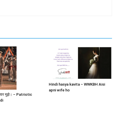
Hindi hasya kavita – WWKBH Aisi
apni wife ho
े प्यार मुझे। – Patriotic
di