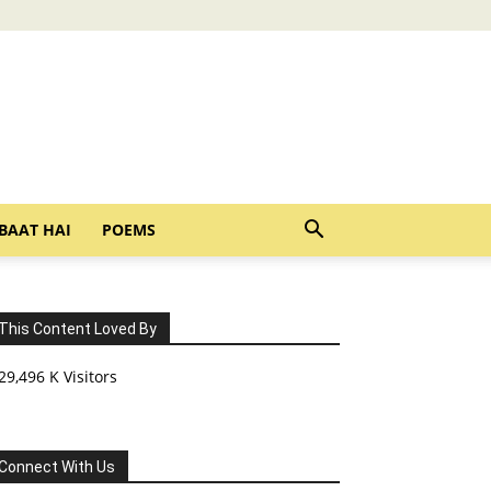
BAAT HAI
POEMS
This Content Loved By
29,496 K Visitors
Connect With Us