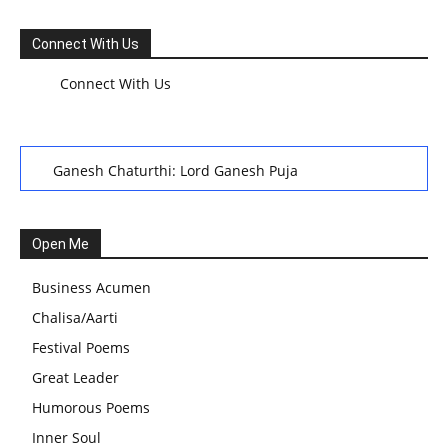
Connect With Us
Connect With Us
Ganesh Chaturthi: Lord Ganesh Puja
हरियाली तीज, कजरी तीज, और हरतालिका तीज,Haritalika teej,Teej
Festival: A Celebration of Tradition and Womanhood
Open Me
स्वामी अवधेशानंद जी गिरि के जीवन सूत्र:किन चीजों के कारण लोग अशांत
Business Acumen
और असंतुलित रहते हैं?
Chalisa/Aarti
आज का जीवन मंत्र:महिलाएं पुरुषों से श्रेष्ठ होती हैं, हमेशा उनका सम्मान
Festival Poems
करना चाहिए और उन्हें पूजनीय दृष्टि से देखना चाहिए
Great Leader
वट सावित्री पूजा विधि और कथा:इस व्रत में सौलह श्रृंगार से सजती हैं
Humorous Poems
महिलाएं, करती हैं देवी सावित्री और बरगद की पूजा
Inner Soul
CBSE 12वीं परीक्षा रद्द होने का असर:बच्चों को अब फोकस कॉम्पिटिटिव