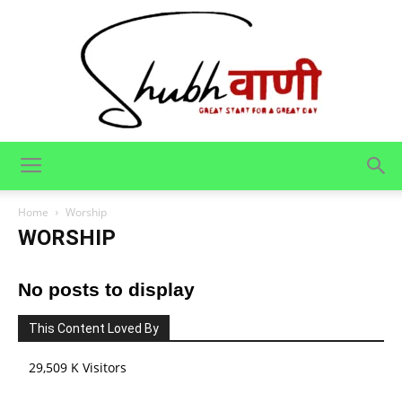
Shubhvani
Home
Worship
WORSHIP
No posts to display
This Content Loved By
29,509 K Visitors