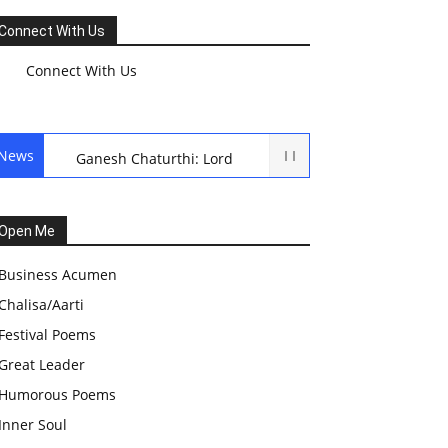
Connect With Us
Connect With Us
News
Ganesh Chaturthi: Lord
Ganesh Puja
हरियाली तीज, कजरी तीज, और
Open Me
हरतालिका तीज,Haritalika
Business Acumen
teej,Teej Festival: A
Chalisa/Aarti
Celebration of Tradition and
Festival Poems
Womanhood
Great Leader
स्वामी अवधेशानंद जी गिरि के जीवन
Humorous Poems
सूत्र:किन चीजों के कारण लोग अशांत
Inner Soul
और असंतुलित रहते हैं?