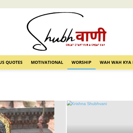
US QUOTES
MOTIVATIONAL
WORSHIP
WAH WAH KYA 
Shubhvani