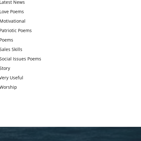
Latest News
आज का जीवन मंत्र:महिलाएं पुरुषों से
Love Poems
श्रेष्ठ होती हैं, हमेशा उनका सम्मान करना
Motivational
चाहिए और उन्हें पूजनीय दृष्टि से देखना
Patriotic Poems
चाहिए
Poems
वट सावित्री पूजा विधि और कथा:इस
Sales Skills
व्रत में सौलह श्रृंगार से सजती हैं
Social Issues Poems
महिलाएं, करती हैं देवी सावित्री और
Story
बरगद की पूजा
Very Useful
CBSE 12वीं परीक्षा रद्द होने का
Worship
असर:बच्चों को अब फोकस कॉम्पिटिटिव
एग्जाम पर करना चाहिए, तनाव लेने की
जरूरत नहीं