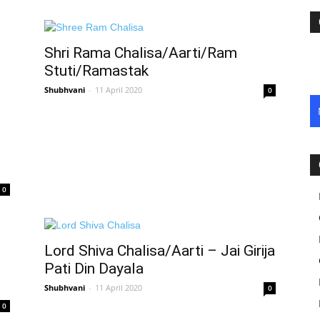
Shri Rama Chalisa/Aarti/Ram
Stuti/Ramastak
Shubhvani
-
11 April 2020
0
0
Lord Shiva Chalisa/Aarti – Jai Girija
Pati Din Dayala
Shubhvani
-
11 April 2020
0
0