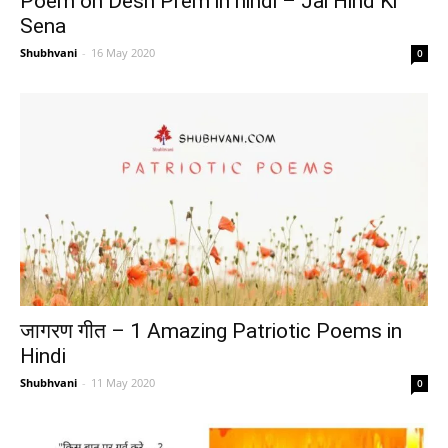
Poem on Desh Prem in hindi – Jai Hind Ki
Sena
Shubhvani
-
16 May 2020
0
जागरण गीत – 1 Amazing Patriotic Poems in
Hindi
Shubhvani
-
11 May 2020
0