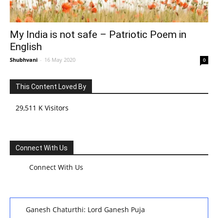
My India is not safe – Patriotic Poem in
English
Shubhvani
-
16 May 2020
0
This Content Loved By
29,511 K Visitors
Connect With Us
Connect With Us
Ganesh Chaturthi: Lord Ganesh Puja