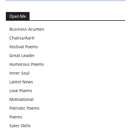
हरियाली तीज, कजरी तीज, और हरतालिका तीज,Haritalika teej,Teej
Festival: A Celebration of Tradition and Womanhood
Open Me
स्वामी अवधेशानंद जी गिरि के जीवन सूत्र:किन चीजों के कारण लोग अशांत
Business Acumen
और असंतुलित रहते हैं?
Chalisa/Aarti
आज का जीवन मंत्र:महिलाएं पुरुषों से श्रेष्ठ होती हैं, हमेशा उनका सम्मान
Festival Poems
करना चाहिए और उन्हें पूजनीय दृष्टि से देखना चाहिए
Great Leader
वट सावित्री पूजा विधि और कथा:इस व्रत में सौलह श्रृंगार से सजती हैं
Humorous Poems
महिलाएं, करती हैं देवी सावित्री और बरगद की पूजा
Inner Soul
CBSE 12वीं परीक्षा रद्द होने का असर:बच्चों को अब फोकस कॉम्पिटिटिव
Latest News
एग्जाम पर करना चाहिए, तनाव लेने की जरूरत नहीं
Love Poems
Motivational
Patriotic Poems
Poems
Sales Skills